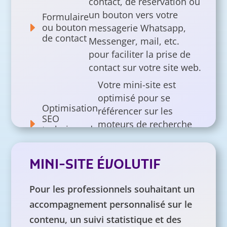
contact, de réservation ou
un bouton vers votre
Formulaire
E
ou bouton
messagerie Whatsapp,
de contact
Messenger, mail, etc.
pour faciliter la prise de
contact sur votre site web.
Votre mini-site est
optimisé pour se
Optimisation
référencer sur les
SEO
E
moteurs de recherche
technique de
sur des mots clés
base
pertinents pour vous et
MINI-SITE ÉVOLUTIF
vos clients
J’adapte votre mini-site
1 aller-
Pour les professionnels souhaitant un
E
retour de
selon vos retours lors de
accompagnement personnalisé sur le
corrections
la première présentation.
contenu, un suivi statistique et des