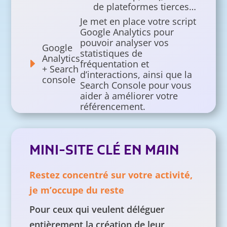
de plateformes tierces…
Je met en place votre script
Google Analytics pour
pouvoir analyser vos
Google
statistiques de
Analytics
E
fréquentation et
+ Search
d’interactions, ainsi que la
console
Search Console pour vous
aider à améliorer votre
référencement.
Je vous offre mes conseils
Conseils
pour faire évoluer votre site
pour
en toute autonomie, ajouter
MINI-SITE CLÉ EN MAIN
E
faire
des pages pertinentes,
évoluer
rédiger des articles,
le site
améliorer le positionnement
Restez concentré sur votre activité,
SEO, etc.
je m’occupe du reste
Pour ceux qui veulent déléguer
Délai
Votre mini site est mis en
moyen
ligne sous 10 à 15 jours selon
entièrement la création de leur