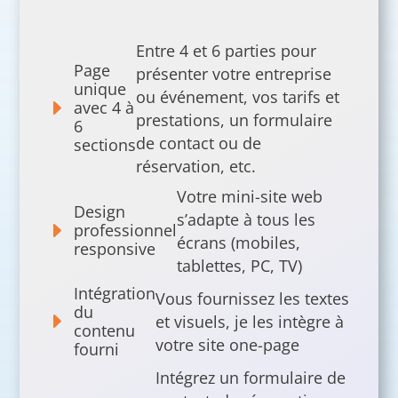
Entre 4 et 6 parties pour
Page
présenter votre entreprise
unique
ou événement, vos tarifs et
E
avec 4 à
prestations, un formulaire
6
de contact ou de
sections
réservation, etc.
Votre mini-site web
Design
s’adapte à tous les
E
professionnel
écrans (mobiles,
responsive
tablettes, PC, TV)
Intégration
Vous fournissez les textes
du
E
et visuels, je les intègre à
contenu
votre site one-page
fourni
Intégrez un formulaire de