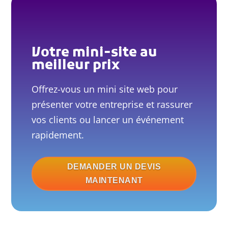
pour adapter votre mini-
3 aller-
E
retour de
site à votre vision et le
corrections
personnaliser au
maximum
Votre mini-site au
meilleur prix
Votre mini site web est
mis en ligne sous 2 à 3
Délai
Offrez-vous un mini site web pour
semaine en fonction de la
moyen :

présenter votre entreprise et rassurer
2 à 3
complexité de conception
vos clients ou lancer un événement
semaines
et des éventuelles
rapidement.
corrections nécessaires
DEMANDER UN DEVIS
MAINTENANT