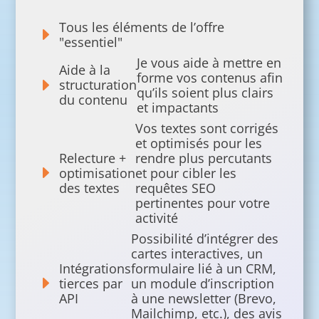
Tous les éléments de l’offre
E
"essentiel"
Je vous aide à mettre en
Aide à la
forme vos contenus afin
E
structuration
qu’ils soient plus clairs
du contenu
et impactants
Vos textes sont corrigés
et optimisés pour les
Relecture +
rendre plus percutants
E
optimisation
et pour cibler les
des textes
requêtes SEO
pertinentes pour votre
activité
Possibilité d’intégrer des
cartes interactives, un
Intégrations
formulaire lié à un CRM,
E
tierces par
un module d’inscription
API
à une newsletter (Brevo,
Mailchimp, etc.), des avis