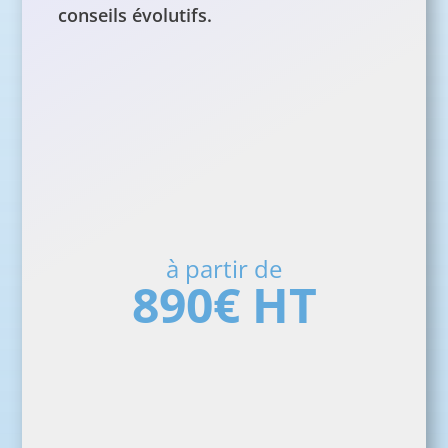
conseils évolutifs.
Votre site one-page est mis
Délai
en ligne très rapidement,
moyen

: 5 à
entre 5 à 10 jours selon la
10
réactivité des échanges et
jours
contenus fournis
à partir de
890€ HT