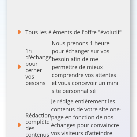
E
Tous les éléments de l'offre "évolutif"
Nous prenons 1 heure
1h
pour échanger sur vos
d'échange
besoin afin de me
pour
E
permettre de mieux
cerner
comprendre vos attentes
vos
besoins
et vous concevoir un mini
site personnalisé
Je rédige entièrement les
contenus de votre site one-
Rédaction
page en fonction de nos
complète
E
échanges pour convaincre
des
vos visiteurs d’atteindre
contenus