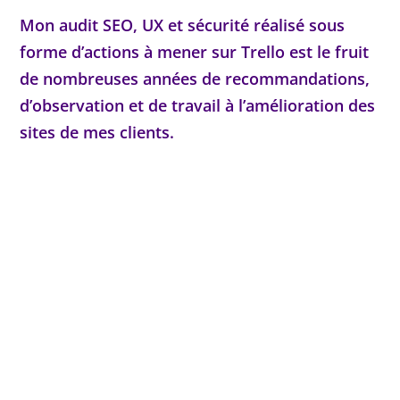
Mon audit SEO, UX et sécurité réalisé sous
forme d’actions à mener sur
Trello
est le fruit
de nombreuses années de recommandations,
d’observation et de travail à l’amélioration des
sites de mes clients.

Un audit actionnable et détaillé
Votre site remonte sur Google

rapidement
Vous sécurisez votre site web

contre le piratage